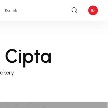
Kontak
ID
 Cipta
Bakery