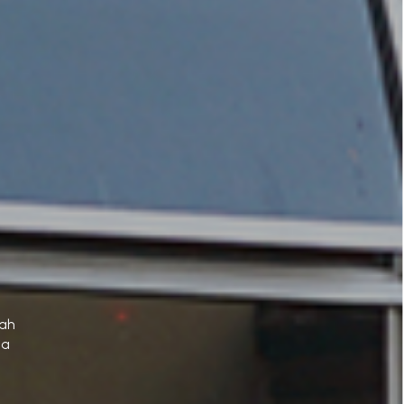
lah
ia